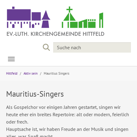
Skip to main navigation
Skip to main content
Skip to page footer
You are here:
Hittfeld
Aktiv sein
Mauritius Singers
Mauritius-Singers
Als Gospelchor vor einigen Jahren gestartet, singen wir
heute eher ein breites Repertoire: alt oder modern, feierlich
oder frech.
Hauptsache ist, wir haben Freude an der Musik und singen
alles, was Spaß macht.