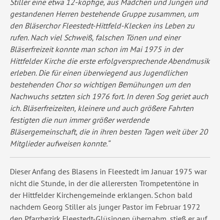
Stiller eine etwa 12-köpfige, aus Mädchen und Jungen und
gestandenen Herren bestehende Gruppe zusammen, um
den Bläserchor Fleestedt-Hittfeld-Klecken ins Leben zu
rufen. Nach viel Schweiß, falschen Tönen und einer
Bläserfreizeit konnte man schon im Mai 1975 in der
Hittfelder Kirche die erste erfolgversprechende Abendmusik
erleben. Die für einen überwiegend aus Jugendlichen
bestehenden Chor so wichtigen Bemühungen um den
Nachwuchs setzten sich 1976 fort. In deren Sog geriet auch
ich. Bläserfreizeiten, kleinere und auch größere Fahrten
festigten die nun immer größer werdende
Bläsergemeinschaft, die in ihren besten Tagen weit über 20
Mitglieder aufweisen konnte.“
Dieser Anfang des Blasens in Fleestedt im Januar 1975 war
nicht die Stunde, in der die allerersten Trompetentöne in
der Hittfelder Kirchengemeinde erklangen. Schon bald
nachdem Georg Stiller als junger Pastor im Februar 1972
den Pfarrbezirk Fleestedt-Glüsingen übernahm, stieß er auf