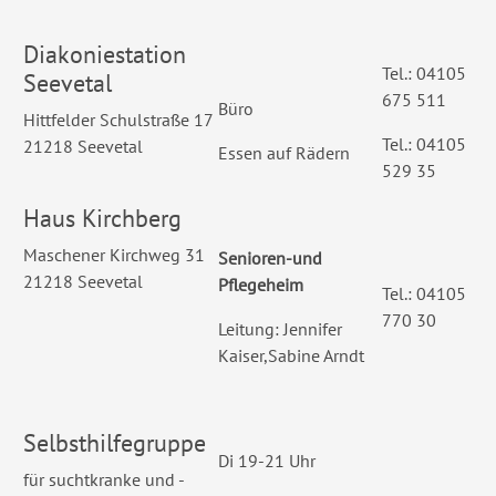
Diakoniestation
Tel.: 04105
Seevetal
675 511
Büro
Hittfelder Schulstraße 17
Tel.: 04105
21218 Seevetal
Essen auf Rädern
529 35
Haus Kirchberg
Maschener Kirchweg 31
Senioren-und
21218 Seevetal
Pflegeheim
Tel.: 04105
770 30
Leitung: Jennifer
Kaiser,Sabine Arndt
Selbsthilfegruppe
Di 19-21 Uhr
für suchtkranke und -