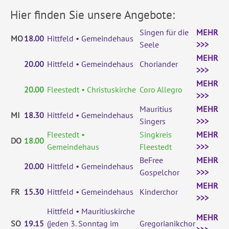
Hier finden Sie unsere Angebote:
Singen für die
MEHR
MO
18.00
Hittfeld • Gemeindehaus
Seele
>>>
MEHR
20.00
Hittfeld • Gemeindehaus
Choriander
>>>
MEHR
20.00
Fleestedt • Christuskirche
Coro Allegro
>>>
Mauritius
MEHR
MI
18.30
Hittfeld • Gemeindehaus
Singers
>>>
Fleestedt •
Singkreis
MEHR
DO
18.00
Gemeindehaus
Fleestedt
>>>
BeFree
MEHR
20.00
Hittfeld • Gemeindehaus
Gospelchor
>>>
MEHR
FR
15.30
Hittfeld • Gemeindehaus
Kinderchor
>>>
Hittfeld • Mauritiuskirche
MEHR
SO
19.15
(jeden 3. Sonntag im
Gregorianikchor