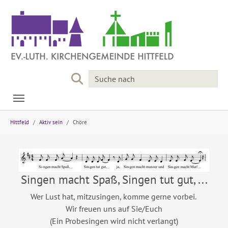
Skip to main navigation
Skip to main content
Skip to page footer
You are here:
Hittfeld
Aktiv sein
Chöre
Singen macht Spaß, Singen tut gut, ...
Wer Lust hat, mitzusingen, komme gerne vorbei.
Wir freuen uns auf Sie/Euch
(Ein Probesingen wird nicht verlangt)